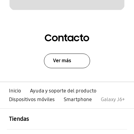
Contacto
Ver más
Inicio
Ayuda y soporte del producto
Dispositivos móviles
Smartphone
Galaxy J6+
abierto
Footer Navigation
Tiendas
abierto