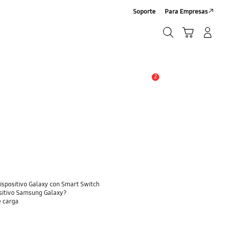
Soporte
Para Empresas
Búsqueda
Carrito
Iniciar sesión/Registrarse
Búsqueda
2
Alerta
dispositivo Galaxy con Smart Switch
ositivo Samsung Galaxy?
e carga