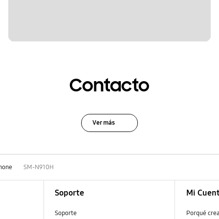
Contacto
Ver más
hone
SM-N910H
Soporte
Mi Cuen
Soporte
Porqué cre