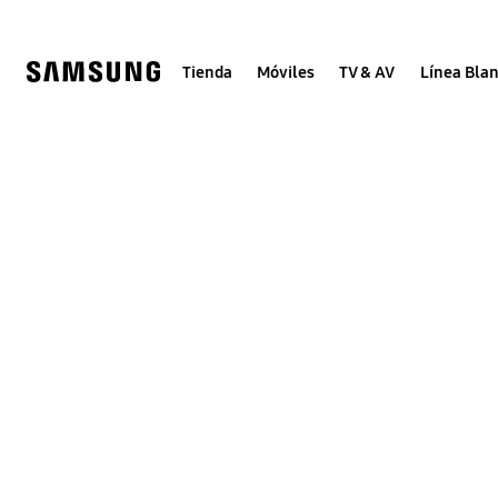
Skip
Skip
to
to
content
accessibility
help
Tienda
Móviles
TV & AV
Línea Bla