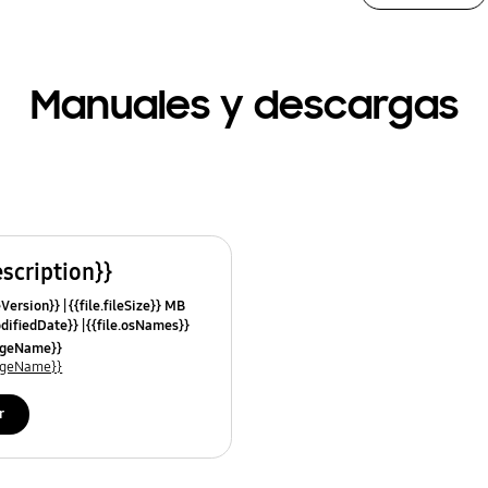
Manuales y descargas
escription}}
leVersion}}
{{file.fileSize}} MB
odifiedDate}}
{{file.osNames}}
uageName}}
uageName}}
r