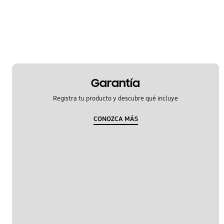
Hardware
Kies/Smart Switch PC
Llamada y Contactos
Mensajes
Garantía
Multimedia
Registra tu producto y descubre qué incluye
Red y WiFi
CONOZCA MÁS
SNS
Samsung Apps