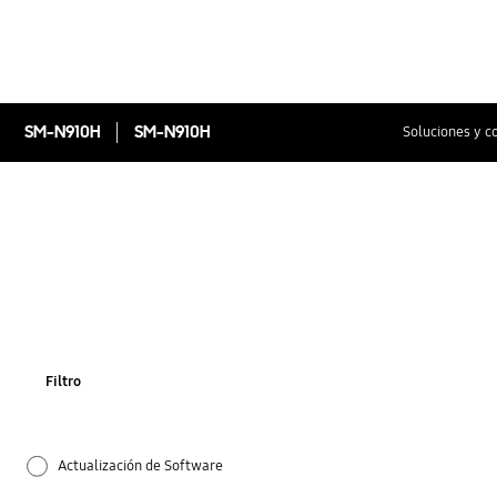
SM-N910H
SM-N910H
Soluciones y c
Filtro
Actualización de Software