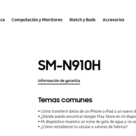
nca
Computación y Monitores
Watch y Buds
Accesorios
SM-N910H
Información de garantía
Temas comunes
Cómo transferir datos de un iPhone o iPad a un nuevo 
¿Dónde puedo encontrar Google Play Store en mi disp
Mi dispositivo muestra un icono de gota de agua y no s
¿Cómo restablecer tu celular a valores de fabrica?