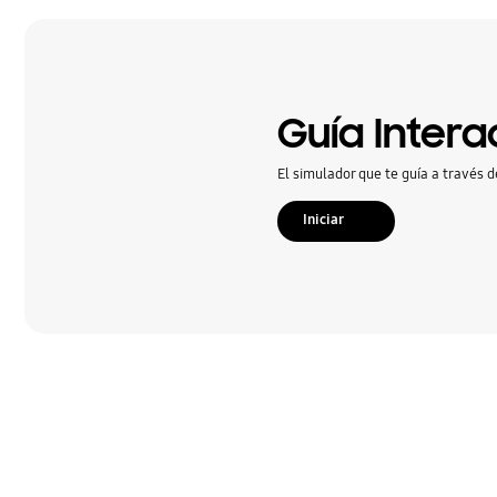
Encendido
Hardware
Llamada & contactos
Guía Intera
Mensaje
El simulador que te guía a través d
Multimedia
Iniciar
Rades Sociales
Red & WiFi