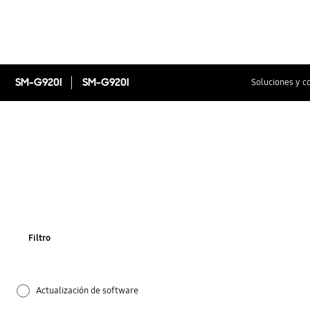
SM-G920I
SM-G920I
Soluciones y c
Filtro
Actualización de software