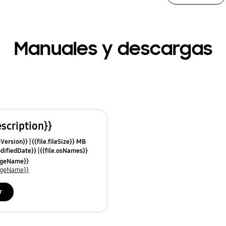
Manuales y descargas
escription}}
leVersion}}
{{file.fileSize}} MB
odifiedDate}}
{{file.osNames}}
uageName}}
uageName}}
r