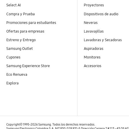
Select AI
Proyectores
Compra y Prueba
Dispositivos de audio
Promociones para estudiantes
Neveras
Ofertas para empresas
Lavavajillas
Estreno y Entrego
Lavadoras y Secadoras
Samsung Outlet
Aspiradoras
Cupones
Monitores
Samsung Experience Store
Accesorios
Eco Renueva
Explora
Copyright© 1995-2026 Samsung. Todos los derechos reservados.
Samsung Electronics Colombia S.A. NIT 830.028.931-5 Dirección Carrera 7 # 113 - 43 Of 6