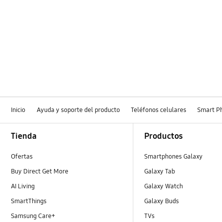
Inicio
Ayuda y soporte del producto
Teléfonos celulares
Smart P
Footer Navigation
Tienda
Productos
Ofertas
Smartphones Galaxy
Buy Direct Get More
Galaxy Tab
AI Living
Galaxy Watch
SmartThings
Galaxy Buds
Samsung Care+
TVs