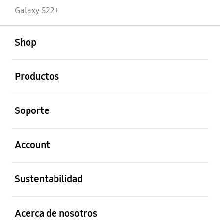
Galaxy S22+
abierto
Footer Navigation
Shop
abierto
Productos
abierto
Soporte
abierto
Account
abierto
Sustentabilidad
abierto
Acerca de nosotros