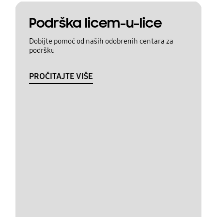
Podrška licem-u-lice
Dobijte pomoć od naših odobrenih centara za
podršku
PROČITAJTE VIŠE