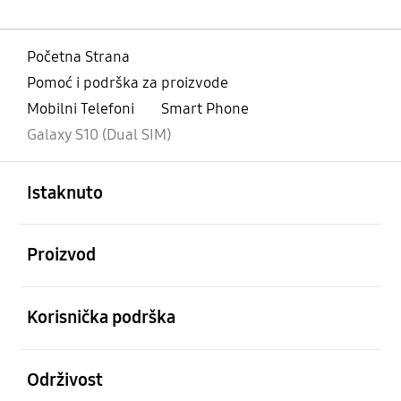
Početna Strana
Pomoć i podrška za proizvode
Mobilni Telefoni
Smart Phone
Galaxy S10 (Dual SIM)
Otvori
Footer Navigation
Istaknuto
Otvori
Proizvod
Otvori
Korisnička podrška
Otvori
Održivost