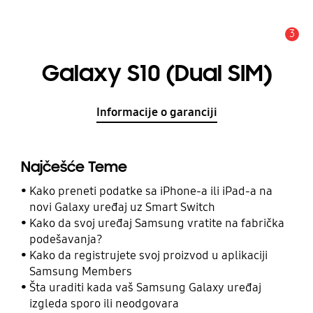
3
Upozorenje
Galaxy S10 (Dual SIM)
Informacije o garanciji
Najčešće Teme
Kako preneti podatke sa iPhone-a ili iPad-a na
novi Galaxy uređaj uz Smart Switch
Kako da svoj uređaj Samsung vratite na fabrička
podešavanja?
Kako da registrujete svoj proizvod u aplikaciji
Samsung Members
Šta uraditi kada vaš Samsung Galaxy uređaj
izgleda sporo ili neodgovara