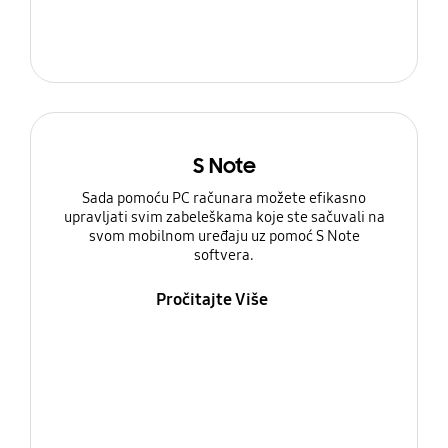
S Note
Sada pomoću PC računara možete efikasno
upravljati svim zabeleškama koje ste sačuvali na
svom mobilnom uređaju uz pomoć S Note
softvera.
Pročitajte Više