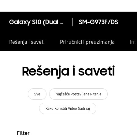
Galaxy S10 (Dual SIM)
SM-G973F/DS
Rešenja i saveti
Priručnici i preuzimanja
Int
Rešenja i saveti
Sve
Najčešće Postavljana Pitanja
Kako Koristiti Video Sadržaj
Filter