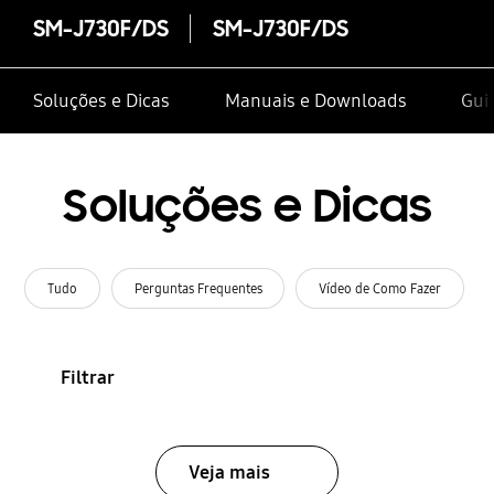
SM-J730F/DS
SM-J730F/DS
Soluções e Dicas
Manuais e Downloads
Gui
Soluções e Dicas
Tudo
Perguntas Frequentes
Vídeo de Como Fazer
Filtrar
Veja mais