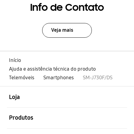
Info de Contato
Veja mais
Início
Ajuda e assistência técnica do produto
Telemóveis
Smartphones
SM-J730F/DS
abrir
Footer Navigation
Loja
abrir
Produtos
abrir