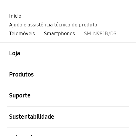
Início
Ajuda e assistência técnica do produto
Telemóveis
Smartphones
SM-N981B/DS
abrir
Footer Navigation
Loja
abrir
Produtos
abrir
Suporte
abrir
Sustentabilidade
abrir