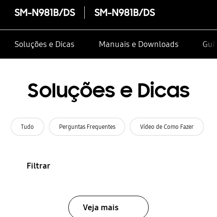
SM-N981B/DS
SM-N981B/DS
Soluções e Dicas
Manuais e Downloads
Gui
Soluções e Dicas
Tudo
Perguntas Frequentes
Vídeo de Como Fazer
Filtrar
Veja mais