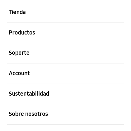
abierto
Footer Navigation
Tienda
abierto
Productos
abierto
Soporte
abierto
Account
abierto
Sustentabilidad
abierto
Sobre nosotros