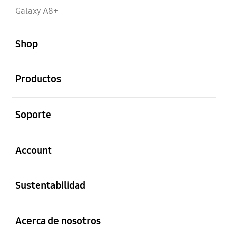
Galaxy A8+
abierto
Footer Navigation
Shop
abierto
Productos
abierto
Soporte
abierto
Account
abierto
Sustentabilidad
abierto
Acerca de nosotros