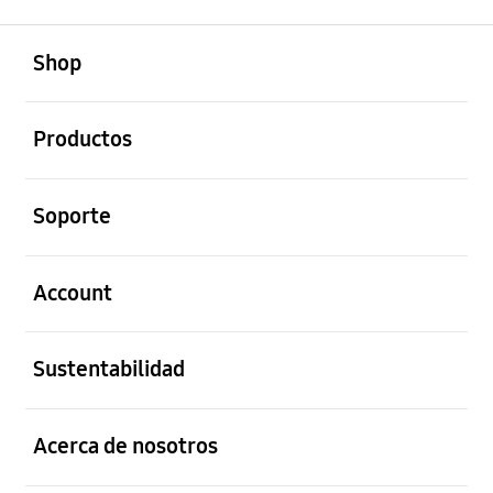
abierto
Footer Navigation
Shop
abierto
Productos
abierto
Soporte
abierto
Account
abierto
Sustentabilidad
abierto
Acerca de nosotros