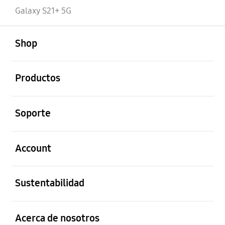
Galaxy S21+ 5G
abierto
Footer Navigation
Shop
abierto
Productos
abierto
Soporte
abierto
Account
abierto
Sustentabilidad
abierto
Acerca de nosotros