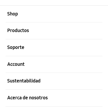
abierto
Footer Navigation
Shop
abierto
Productos
abierto
Soporte
abierto
Account
abierto
Sustentabilidad
abierto
Acerca de nosotros