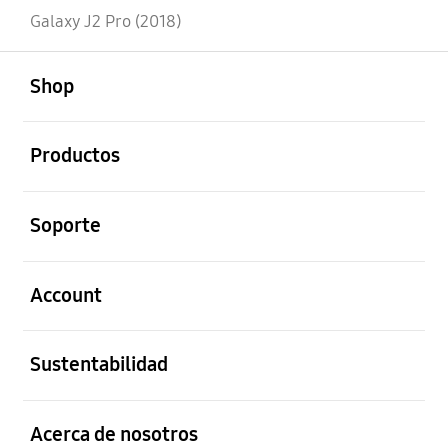
Galaxy J2 Pro (2018)
abierto
Footer Navigation
Shop
abierto
Productos
abierto
Soporte
abierto
Account
abierto
Sustentabilidad
abierto
Acerca de nosotros