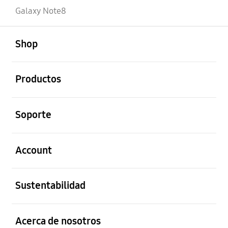
Galaxy Note8
abierto
Footer Navigation
Shop
abierto
Productos
abierto
Soporte
abierto
Account
abierto
Sustentabilidad
abierto
Acerca de nosotros