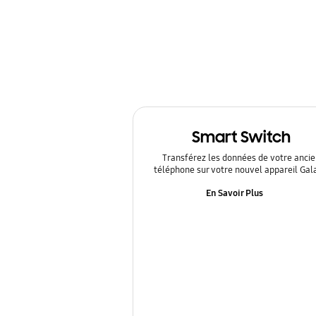
Mise à jour logiciel
Multimedia
Paramètres
Réseau et WIFI
Smart Switch
SNS
Transférez les données de votre ancie
Samsung Apps
téléphone sur votre nouvel appareil Gal
En Savoir Plus
Sauvegarde et Réinitialisation
Verrouillage