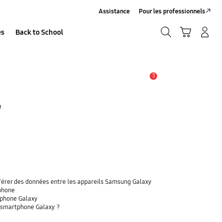
Assistance
Pour les professionnels
Recherche
Panier
Se connecter/S’inscrire
es
Back to School
Recherche
3
Alerte
G
sférer des données entre les appareils Samsung Galaxy
phone
tphone Galaxy
n smartphone Galaxy ?