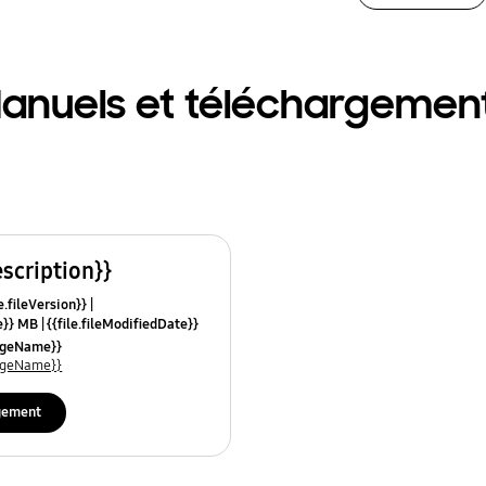
anuels et téléchargemen
escription}}
e.fileVersion}}
ze}} MB
{{file.fileModifiedDate}}
mes}}
uageName}}
uageName}}
gement