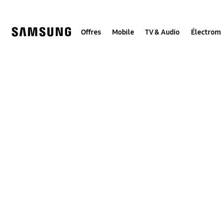
Skip
to
content
Offres
Mobile
TV & Audio
Électro