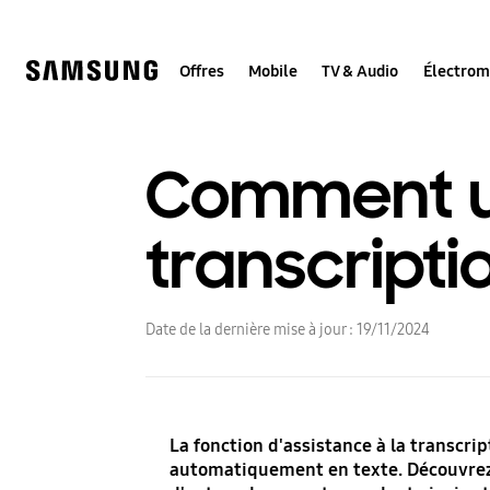
Skip
to
content
Offres
Mobile
TV & Audio
Électro
Comment uti
transcripti
Date de la dernière mise à jour :
19/11/2024
La fonction d'assistance à la transcri
automatiquement en texte. Découvrez c