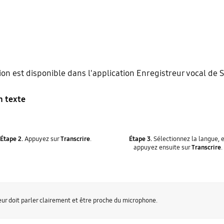
tion est disponible dans l'application Enregistreur vocal de
n texte
Étape 2.
Appuyez sur
Transcrire
.
Étape 3.
Sélectionnez la langue, 
appuyez ensuite sur
Transcrire
.
eur doit parler clairement et être proche du microphone.