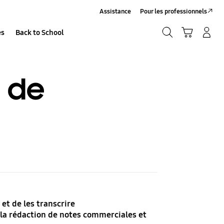
Assistance
Pour les professionnels
Recherche
Panier
Se connecter/S’inscrire
es
Back to School
Recherche
t de
et de les transcrire
 la rédaction de notes commerciales et