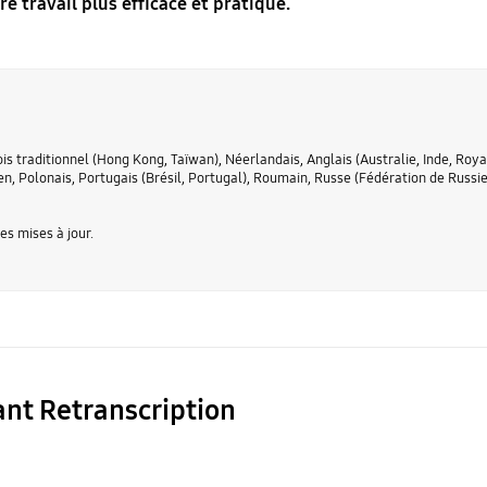
e travail plus efficace et pratique.
ois traditionnel (Hong Kong, Taïwan), Néerlandais, Anglais (Australie, Inde, Ro
éen, Polonais, Portugais (Brésil, Portugal), Roumain, Russe (Fédération de Russi
es mises à jour.
ant Retranscription