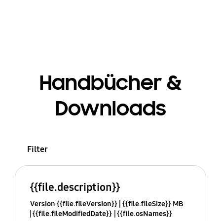
Handbücher &
Downloads
Filter
{{file.description}}
Version {{file.fileVersion}}
{{file.fileSize}} MB
{{file.fileModifiedDate}}
{{file.osNames}}