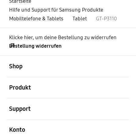
Startseite
Hilfe und Support für Samsung Produkte
Mobiltelefone & Tablets
Tablet
GT-P3110
Klicke hier, um deine Bestellung zu widerrufen
Bestellung widerrufen
öffnen
Footer Navigation
Shop
öffnen
Produkt
öffnen
Support
öffnen
Konto