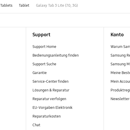
 Tablets
Tablet
Galaxy Tab 3 Lite (7.0, 3G)
Support
Konto
Support Home
Warum Sam
Bedienungsanleitung finden
Samsung R
Support Suche
Samsung M
Garantie
Meine Best
Service-Center finden
Mein Accou
Lösungen & Reparatur
Produktregi
Reparatur verfolgen
Newslette
EU-Vorgaben Elektronik
Reparaturkosten
Chat