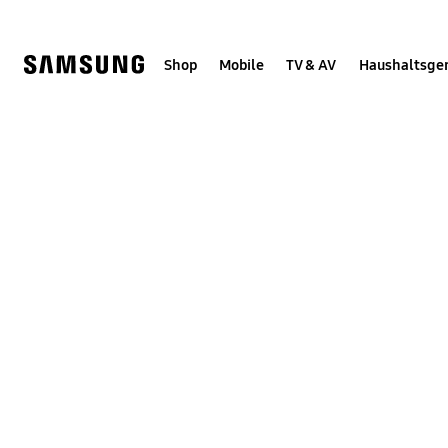
Skip
Skip
to
to
content
accessibility
help
Shop
Mobile
TV & AV
Haushaltsge