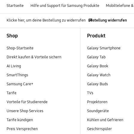
Startseite
Hilfe und Support für Samsung Produkte
Mobiltelefone &
Klicke hier, um deine Bestellung zu widerrufen
Bestellung widerrufen
Footer Navigation
Shop
Produkt
Shop-Startseite
Galaxy Smartphone
Direkt kaufen & Vorteile sichern
Galaxy Tab
AI Living
Galaxy Book
SmartThings
Galaxy Watch
Samsung Care+
Galaxy Buds
Tarife
TVs
Vorteile für Studierende
Projektoren
Unsere Shop Services
Soundgeräte
Tarife kündigen
Kühlen und Gefrieren
Preis Versprechen
Geschirrspüler