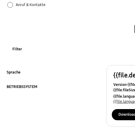
Anruf & Kontakte
Apps
Bluetooth
Datensicherung & Wiederherstellung
Filter
Einstellungen
Firmware-Update
Sprache
{{file.d
ausklappen
Version {{fil
Galaxy Apps
BETRIEBSSYSTEM
{{file.fileSi
ausklappen
{{file.osNa
{{file.lang
Hardware
{{file.lang
Kamera
Downloa
Leistung