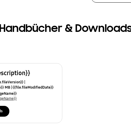
Handbücher & Download
escription}}
e.fileVersion}}
ze}} MB
{{file.fileModifiedDate}}
mes}}
uageName}}
uageName}}
ds