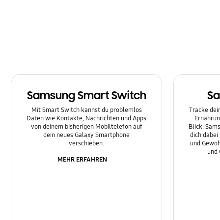
Nachrichten
Netzwerk & WLAN
Sonstige
Sperre
Samsung Smart Switch
Sa
Ton
Mit Smart Switch kannst du problemlos
Tracke dein
Daten wie Kontakte, Nachrichten und Apps
Ernährun
von deinem bisherigen Mobiltelefon auf
Blick. Sams
dein neues Galaxy Smartphone
dich dabei
verschieben.
und Gewoh
und 
MEHR ERFAHREN