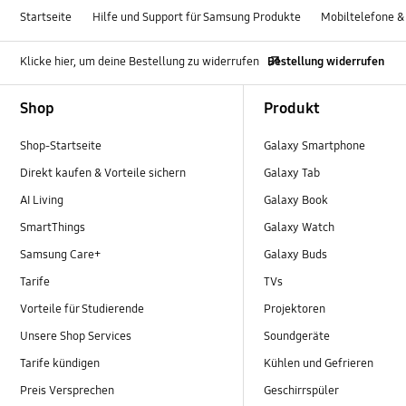
Startseite
Hilfe und Support für Samsung Produkte
Mobiltelefone &
Klicke hier, um deine Bestellung zu widerrufen
Bestellung widerrufen
Footer Navigation
Shop
Produkt
Shop-Startseite
Galaxy Smartphone
Direkt kaufen & Vorteile sichern
Galaxy Tab
AI Living
Galaxy Book
SmartThings
Galaxy Watch
Samsung Care+
Galaxy Buds
Tarife
TVs
Vorteile für Studierende
Projektoren
Unsere Shop Services
Soundgeräte
Tarife kündigen
Kühlen und Gefrieren
Preis Versprechen
Geschirrspüler