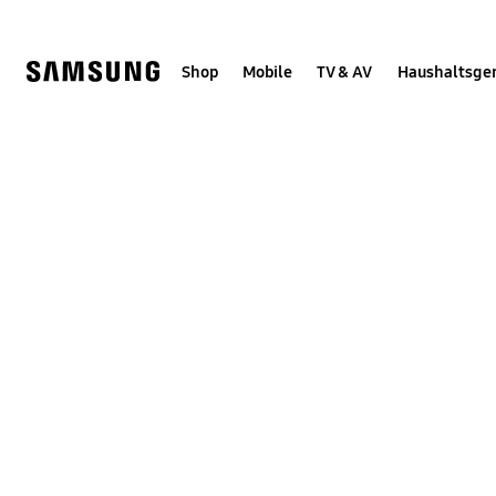
Skip
Skip
to
to
content
accessibility
help
Shop
Mobile
TV & AV
Haushaltsge