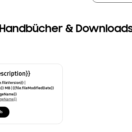
Handbücher & Download
escription}}
e.fileVersion}}
ze}} MB
{{file.fileModifiedDate}}
mes}}
uageName}}
uageName}}
ds