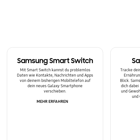
Nachrichten
Netzwerk & WLAN
Sonstige
Sperre
Samsung Smart Switch
Sa
Ton
Mit Smart Switch kannst du problemlos
Tracke dein
Daten wie Kontakte, Nachrichten und Apps
Ernährun
von deinem bisherigen Mobiltelefon auf
Blick. Sams
dein neues Galaxy Smartphone
dich dabei
verschieben.
und Gewoh
und 
MEHR ERFAHREN