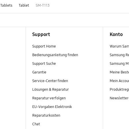
 Tablets
Tablet
SM-T113
Support
Konto
Support Home
Warum Sam
Bedienungsanleitung finden
Samsung R
Support Suche
Samsung M
Garantie
Meine Best
Service-Center finden
Mein Accou
Lösungen & Reparatur
Produktregi
Reparatur verfolgen
Newslette
EU-Vorgaben Elektronik
Reparaturkosten
Chat