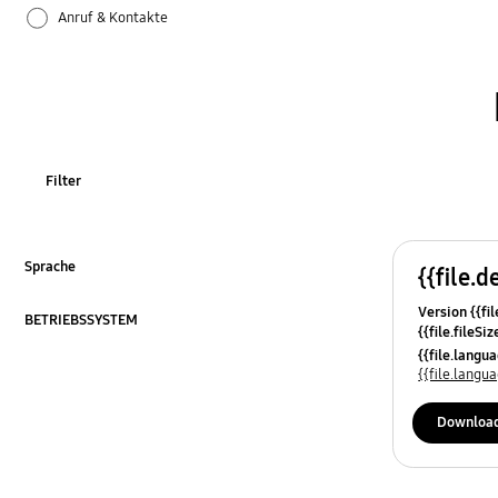
Anruf & Kontakte
Apps
Bluetooth
Datensicherung & Wiederherstellung
Filter
Einstellungen
Firmware-Update
Sprache
{{file.d
ausklappen
Version {{fil
Galaxy Apps
BETRIEBSSYSTEM
{{file.fileSi
ausklappen
{{file.osNa
{{file.lang
Hardware
{{file.lang
Kamera
Downloa
Leistung