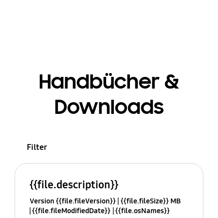
Handbücher &
Downloads
Filter
{{file.description}}
Version {{file.fileVersion}}
{{file.fileSize}} MB
{{file.fileModifiedDate}}
{{file.osNames}}