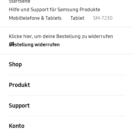
Startseite
Hilfe und Support für Samsung Produkte
Mobiltelefone & Tablets
Tablet
SM-T230
Klicke hier, um deine Bestellung zu widerrufen
Bestellung widerrufen
öffnen
Footer Navigation
Shop
öffnen
Produkt
öffnen
Support
öffnen
Konto