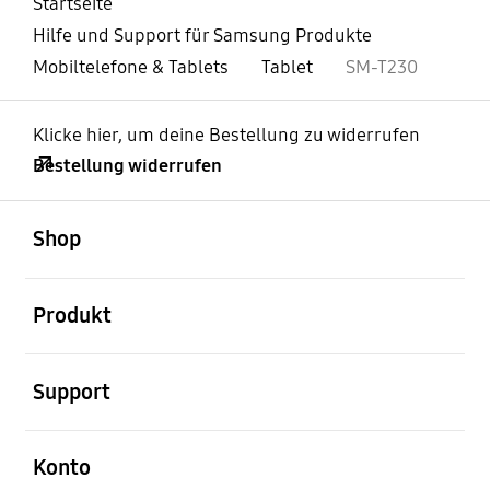
Startseite
Hilfe und Support für Samsung Produkte
Mobiltelefone & Tablets
Tablet
SM-T230
Klicke hier, um deine Bestellung zu widerrufen
Bestellung widerrufen
öffnen
Footer Navigation
Shop
öffnen
Produkt
öffnen
Support
öffnen
Konto