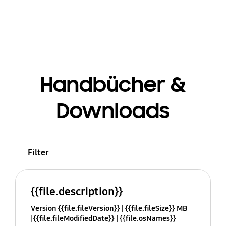
Handbücher &
Downloads
Filter
{{file.description}}
Version {{file.fileVersion}}
{{file.fileSize}} MB
{{file.fileModifiedDate}}
{{file.osNames}}