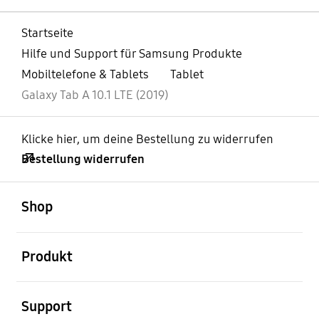
Startseite
Hilfe und Support für Samsung Produkte
Mobiltelefone & Tablets
Tablet
Galaxy Tab A 10.1 LTE (2019)
Klicke hier, um deine Bestellung zu widerrufen
Bestellung widerrufen
öffnen
Footer Navigation
Shop
öffnen
Produkt
öffnen
Support