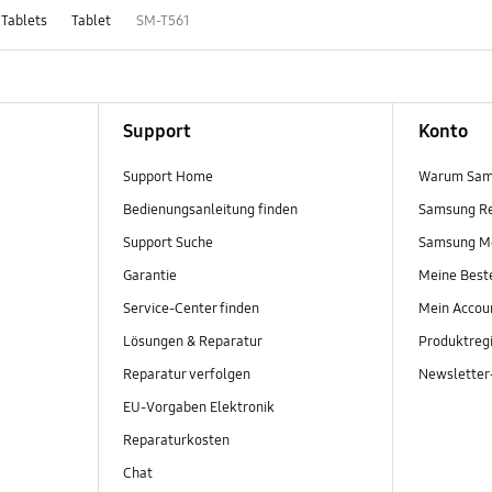
 Tablets
Tablet
SM-T561
Support
Konto
Support Home
Warum Sam
Bedienungsanleitung finden
Samsung R
Support Suche
Samsung M
Garantie
Meine Best
Service-Center finden
Mein Accou
Lösungen & Reparatur
Produktregi
Reparatur verfolgen
Newslette
EU-Vorgaben Elektronik
Reparaturkosten
Chat