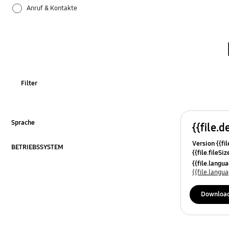
Anruf & Kontakte
Apps
Bluetooth
Datensicherung & Wiederherstellung
Filter
Einstellungen
Firmware-Update
Sprache
{{file.d
ausklappen
Version {{fil
Galaxy Apps
BETRIEBSSYSTEM
{{file.fileSi
ausklappen
{{file.osNa
{{file.lang
Hardware
{{file.lang
Kamera
Downloa
Leistung