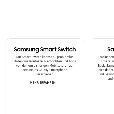
Nachrichten
Netzwerk & WLAN
Sonstige
Sperre
Samsung Smart Switch
Sa
Ton
Mit Smart Switch kannst du problemlos
Tracke dein
Daten wie Kontakte, Nachrichten und Apps
Ernährun
von deinem bisherigen Mobiltelefon auf
Blick. Sams
dein neues Galaxy Smartphone
dich dabei
verschieben.
und Gewoh
und 
MEHR ERFAHREN