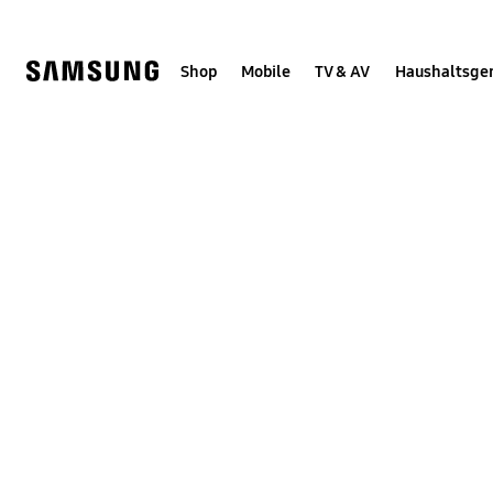
Skip
Skip
to
to
content
accessibility
help
Shop
Mobile
TV & AV
Haushaltsge