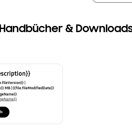
Handbücher & Download
escription}}
e.fileVersion}}
ze}} MB
{{file.fileModifiedDate}}
mes}}
uageName}}
uageName}}
ds