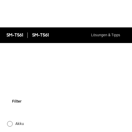
SM-T561
SM-T561
Lösungen & Tipps
Filter
Akku