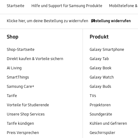
Startseite
Hilfe und Support für Samsung Produkte
Mobiltelefone &
Klicke hier, um deine Bestellung zu widerrufen
Bestellung widerrufen
Footer Navigation
Shop
Produkt
Shop-Startseite
Galaxy Smartphone
Direkt kaufen & Vorteile sichern
Galaxy Tab
AI Living
Galaxy Book
SmartThings
Galaxy Watch
Samsung Care+
Galaxy Buds
Tarife
TVs
Vorteile für Studierende
Projektoren
Unsere Shop Services
Soundgeräte
Tarife kündigen
Kühlen und Gefrieren
Preis Versprechen
Geschirrspüler