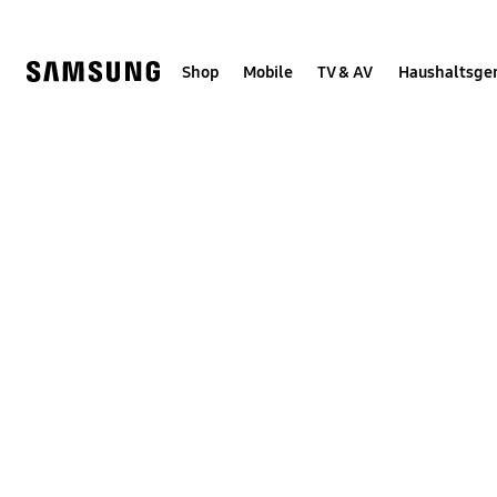
Skip
Skip
to
to
content
accessibility
help
Shop
Mobile
TV & AV
Haushaltsge