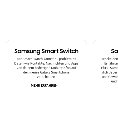
Nachrichten
Netzwerk & WLAN
Sonstige
Sperre
Samsung Smart Switch
Sa
Ton
Mit Smart Switch kannst du problemlos
Tracke dein
Daten wie Kontakte, Nachrichten und Apps
Ernährun
von deinem bisherigen Mobiltelefon auf
Blick. Sams
dein neues Galaxy Smartphone
dich dabei
verschieben.
und Gewoh
und 
MEHR ERFAHREN