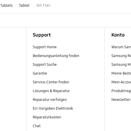
 Tablets
Tablet
SM-T561
Support
Konto
Support Home
Warum Sam
Bedienungsanleitung finden
Samsung R
Support Suche
Samsung M
Garantie
Meine Best
Service-Center finden
Mein Accou
Lösungen & Reparatur
Produktregi
Reparatur verfolgen
Newslette
EU-Vorgaben Elektronik
Reparaturkosten
Chat