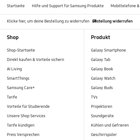
Startseite
Hilfe und Support für Samsung Produkte
Mobiltelefone &
Klicke hier, um deine Bestellung zu widerrufen
Bestellung widerrufen
Footer Navigation
Shop
Produkt
Shop-Startseite
Galaxy Smartphone
Direkt kaufen & Vorteile sichern
Galaxy Tab
AI Living
Galaxy Book
SmartThings
Galaxy Watch
Samsung Care+
Galaxy Buds
Tarife
TVs
Vorteile für Studierende
Projektoren
Unsere Shop Services
Soundgeräte
Tarife kündigen
Kühlen und Gefrieren
Preis Versprechen
Geschirrspüler