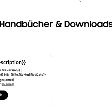
Handbücher & Download
escription}}
e.fileVersion}}
ze}} MB
{{file.fileModifiedDate}}
mes}}
uageName}}
uageName}}
ds