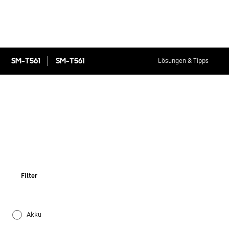
SM-T561
SM-T561
Lösungen & Tipps
Filter
Akku