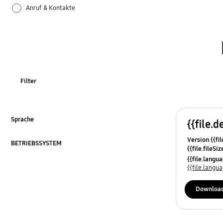
Anruf & Kontakte
Apps
Bluetooth
Datensicherung & Wiederherstellung
Filter
Einstellungen
Firmware-Update
Sprache
{{file.d
ausklappen
Version {{fil
Galaxy Apps
BETRIEBSSYSTEM
{{file.fileSi
ausklappen
{{file.osNa
{{file.lang
Hardware
{{file.lang
Kamera
Downloa
Leistung