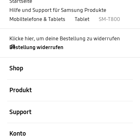
Startseite
Hilfe und Support für Samsung Produkte
Mobiltelefone & Tablets
Tablet
SM-T800
Klicke hier, um deine Bestellung zu widerrufen
Bestellung widerrufen
öffnen
Footer Navigation
Shop
öffnen
Produkt
öffnen
Support
öffnen
Konto