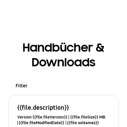
Handbücher &
Downloads
Filter
{{file.description}}
Version {{file.fileVersion}}
{{file.fileSize}} MB
{{file.fileModifiedDate}}
{{file.osNames}}