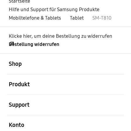
Startseite
Hilfe und Support für Samsung Produkte
Mobiltelefone & Tablets
Tablet
SM-T810
Klicke hier, um deine Bestellung zu widerrufen
Bestellung widerrufen
öffnen
Footer Navigation
Shop
öffnen
Produkt
öffnen
Support
öffnen
Konto