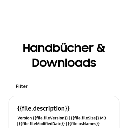
Handbücher &
Downloads
Filter
{{file.description}}
Version {{file.fileVersion}}
{{file.fileSize}} MB
{{file.fileModifiedDate}}
{{file.osNames}}