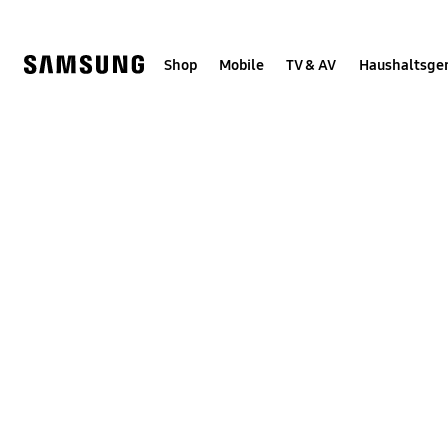
Skip
Skip
to
to
content
accessibility
help
Shop
Mobile
TV & AV
Haushaltsge