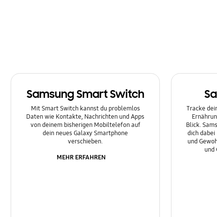
Nachrichten
Netzwerk & WLAN
Sonstige
Sperre
Samsung Smart Switch
Sa
Ton
Mit Smart Switch kannst du problemlos
Tracke dein
Daten wie Kontakte, Nachrichten und Apps
Ernährun
von deinem bisherigen Mobiltelefon auf
Blick. Sams
dein neues Galaxy Smartphone
dich dabei
verschieben.
und Gewoh
und 
MEHR ERFAHREN