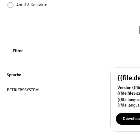
Anruf & Kontakte
Apps
Bluetooth
Datensicherung & Wiederherstellung
Filter
Einstellungen
Firmware-Update
Sprache
{{file.d
ausklappen
Version {{fil
Galaxy Apps
BETRIEBSSYSTEM
{{file.fileSi
ausklappen
{{file.osNa
{{file.lang
Hardware
{{file.lang
Kamera
Downloa
Leistung