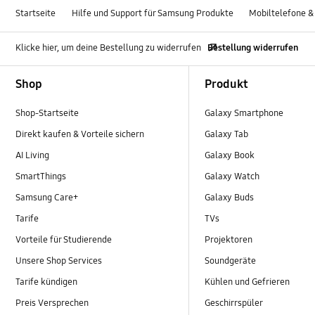
Startseite
Hilfe und Support für Samsung Produkte
Mobiltelefone &
Klicke hier, um deine Bestellung zu widerrufen
Bestellung widerrufen
Footer Navigation
Shop
Produkt
Shop-Startseite
Galaxy Smartphone
Direkt kaufen & Vorteile sichern
Galaxy Tab
AI Living
Galaxy Book
SmartThings
Galaxy Watch
Samsung Care+
Galaxy Buds
Tarife
TVs
Vorteile für Studierende
Projektoren
Unsere Shop Services
Soundgeräte
Tarife kündigen
Kühlen und Gefrieren
Preis Versprechen
Geschirrspüler