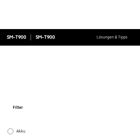
SM-T900
SM-T900
Lösungen & Tipps
Filter
Akku