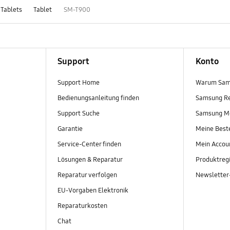
 Tablets
Tablet
SM-T900
Support
Konto
Support Home
Warum Sam
Bedienungsanleitung finden
Samsung R
Support Suche
Samsung M
Garantie
Meine Best
Service-Center finden
Mein Accou
Lösungen & Reparatur
Produktregi
Reparatur verfolgen
Newslette
EU-Vorgaben Elektronik
Reparaturkosten
Chat