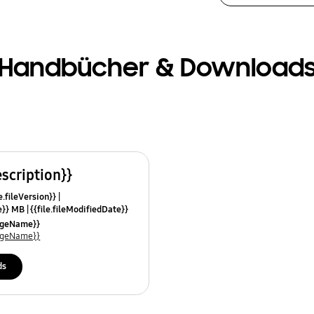
Handbücher & Download
escription}}
e.fileVersion}}
ze}} MB
{{file.fileModifiedDate}}
mes}}
uageName}}
uageName}}
ds