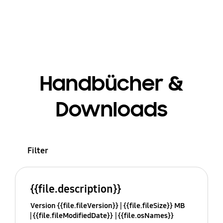
Handbücher &
Downloads
Filter
{{file.description}}
Version {{file.fileVersion}}
{{file.fileSize}} MB
{{file.fileModifiedDate}}
{{file.osNames}}