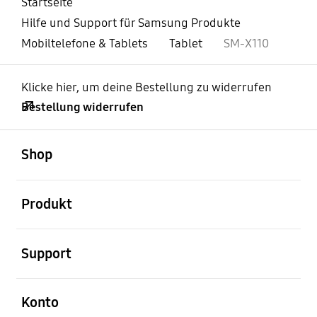
Startseite
Hilfe und Support für Samsung Produkte
Mobiltelefone & Tablets
Tablet
SM-X110
Klicke hier, um deine Bestellung zu widerrufen
Bestellung widerrufen
öffnen
Footer Navigation
Shop
öffnen
Produkt
öffnen
Support
öffnen
Konto