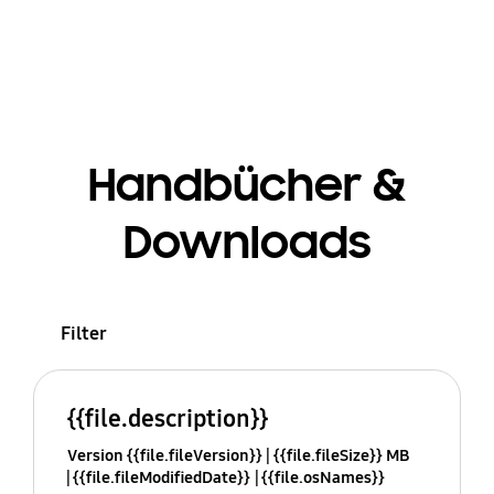
Handbücher &
Downloads
Filter
{{file.description}}
Version {{file.fileVersion}}
{{file.fileSize}} MB
{{file.fileModifiedDate}}
{{file.osNames}}