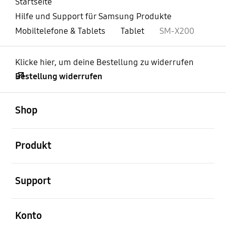
Startseite
Hilfe und Support für Samsung Produkte
Mobiltelefone & Tablets
Tablet
SM-X200
Klicke hier, um deine Bestellung zu widerrufen
Bestellung widerrufen
öffnen
Footer Navigation
Shop
öffnen
Produkt
öffnen
Support
öffnen
Konto