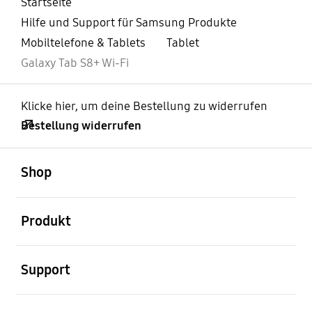
Startseite
Hilfe und Support für Samsung Produkte
Mobiltelefone & Tablets
Tablet
Galaxy Tab S8+ Wi-Fi
Klicke hier, um deine Bestellung zu widerrufen
Bestellung widerrufen
öffnen
Footer Navigation
Shop
öffnen
Produkt
öffnen
Support
öffnen