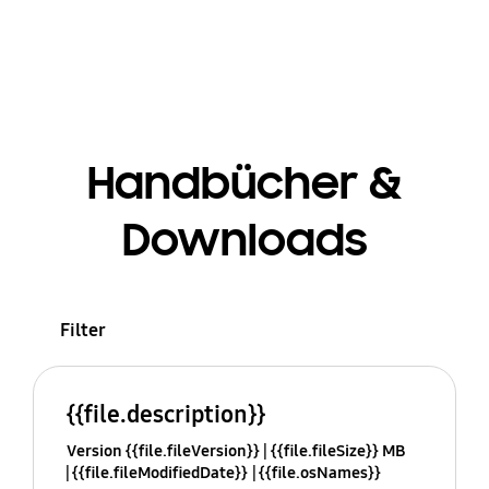
Handbücher &
Downloads
Filter
{{file.description}}
Version {{file.fileVersion}}
{{file.fileSize}} MB
{{file.fileModifiedDate}}
{{file.osNames}}