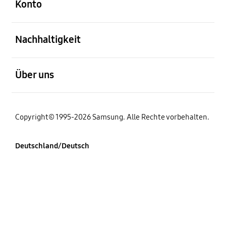
Konto
öffnen
Nachhaltigkeit
öffnen
Über uns
Copyright© 1995-2026 Samsung. Alle Rechte vorbehalten.
Deutschland/Deutsch