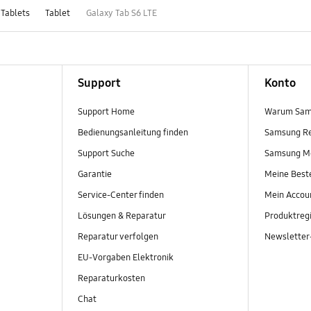
 Tablets
Tablet
Galaxy Tab S6 LTE
Support
Konto
Support Home
Warum Sam
Bedienungsanleitung finden
Samsung R
Support Suche
Samsung M
Garantie
Meine Best
Service-Center finden
Mein Accou
Lösungen & Reparatur
Produktregi
Reparatur verfolgen
Newslette
EU-Vorgaben Elektronik
Reparaturkosten
Chat