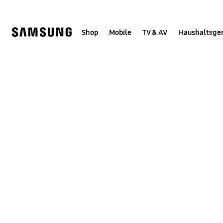
Skip
Skip
to
to
content
accessibility
help
Shop
Mobile
TV & AV
Haushaltsge