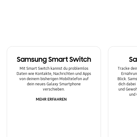
Nachrichten
Netzwerk & WLAN
Sonstige
Sperre
Samsung Smart Switch
Sa
Ton
Mit Smart Switch kannst du problemlos
Tracke dein
Daten wie Kontakte, Nachrichten und Apps
Ernährun
von deinem bisherigen Mobiltelefon auf
Blick. Sams
dein neues Galaxy Smartphone
dich dabei
verschieben.
und Gewoh
und 
MEHR ERFAHREN