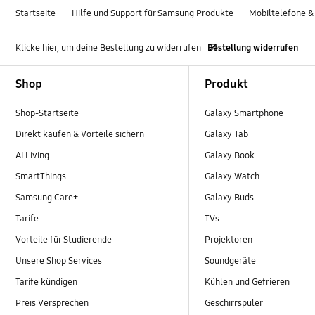
Startseite
Hilfe und Support für Samsung Produkte
Mobiltelefone &
Klicke hier, um deine Bestellung zu widerrufen
Bestellung widerrufen
Footer Navigation
Shop
Produkt
Shop-Startseite
Galaxy Smartphone
Direkt kaufen & Vorteile sichern
Galaxy Tab
AI Living
Galaxy Book
SmartThings
Galaxy Watch
Samsung Care+
Galaxy Buds
Tarife
TVs
Vorteile für Studierende
Projektoren
Unsere Shop Services
Soundgeräte
Tarife kündigen
Kühlen und Gefrieren
Preis Versprechen
Geschirrspüler