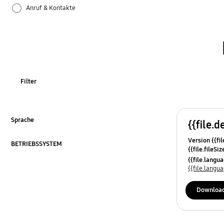
Anruf & Kontakte
Apps
Bluetooth
Datensicherung & Wiederherstellung
Filter
Einstellungen
Firmware-Update
Sprache
{{file.d
ausklappen
Version {{fil
Galaxy Apps
BETRIEBSSYSTEM
{{file.fileSi
ausklappen
{{file.osNa
{{file.lang
Hardware
{{file.lang
Kamera
Downloa
Leistung