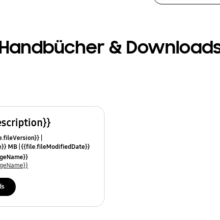
Handbücher & Download
escription}}
e.fileVersion}}
ze}} MB
{{file.fileModifiedDate}}
mes}}
uageName}}
uageName}}
ds