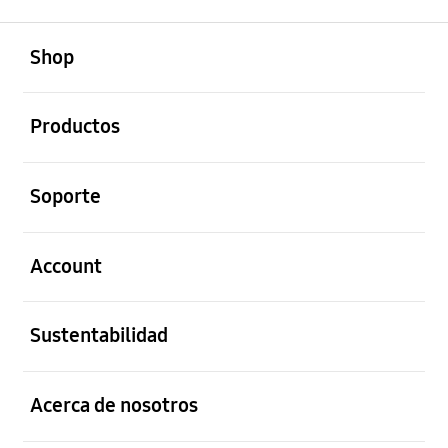
abierto
Footer Navigation
Shop
abierto
Productos
abierto
Soporte
abierto
Account
abierto
Sustentabilidad
abierto
Acerca de nosotros