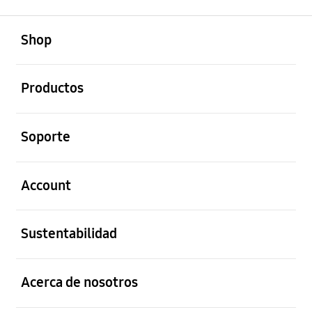
abierto
Footer Navigation
Shop
abierto
Productos
abierto
Soporte
abierto
Account
abierto
Sustentabilidad
abierto
Acerca de nosotros