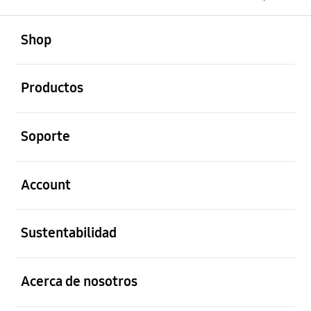
abierto
Footer Navigation
Shop
abierto
Productos
abierto
Soporte
abierto
Account
abierto
Sustentabilidad
abierto
Acerca de nosotros