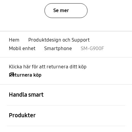
Se mer
Hem
Produktdesign och Support
Mobil enhet
Smartphone
SM-G900F
Klicka här för att returnera ditt köp
Returnera köp
Öppna
Footer Navigation
Handla smart
Öppna
Produkter
Öppna