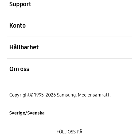
Support
Öppna
Konto
Öppna
Hållbarhet
Öppna
Om oss
Copyright© 1995-2026 Samsung. Med ensamrätt.
Sverige/Svenska
FÖLJ OSS PÅ