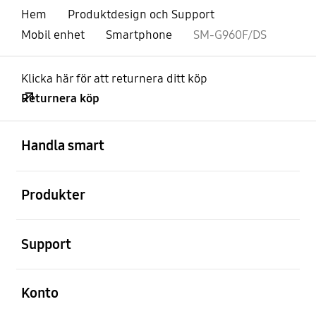
Hem
Produktdesign och Support
Mobil enhet
Smartphone
SM-G960F/DS
Klicka här för att returnera ditt köp
Returnera köp
Öppna
Footer Navigation
Handla smart
Öppna
Produkter
Öppna
Support
Öppna
Konto