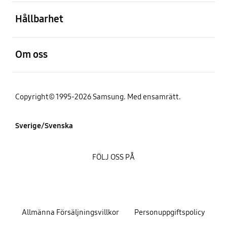
Öppna
Hållbarhet
Öppna
Om oss
Copyright© 1995-2026 Samsung. Med ensamrätt.
Sverige/Svenska
FÖLJ OSS PÅ
Allmänna Försäljningsvillkor
Personuppgiftspolicy