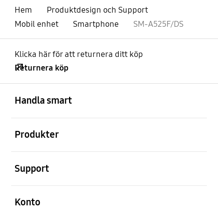
Hem
Produktdesign och Support
Mobil enhet
Smartphone
SM-A525F/DS
Klicka här för att returnera ditt köp
Returnera köp
Öppna
Footer Navigation
Handla smart
Öppna
Produkter
Öppna
Support
Öppna
Konto