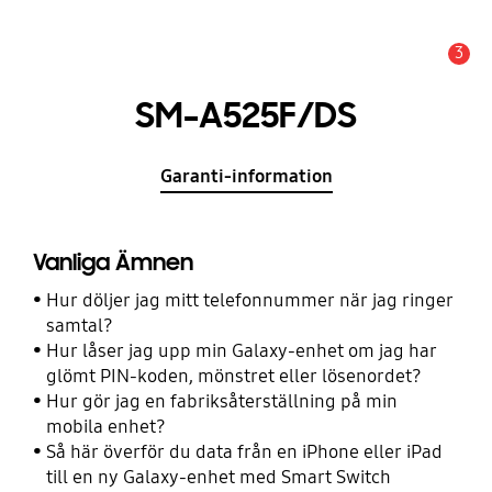
3
Meddelande
SM-A525F/DS
Garanti-information
Vanliga Ämnen
Hur döljer jag mitt telefonnummer när jag ringer
samtal?
Hur låser jag upp min Galaxy-enhet om jag har
glömt PIN-koden, mönstret eller lösenordet?
Hur gör jag en fabriksåterställning på min
mobila enhet?
Så här överför du data från en iPhone eller iPad
till en ny Galaxy-enhet med Smart Switch