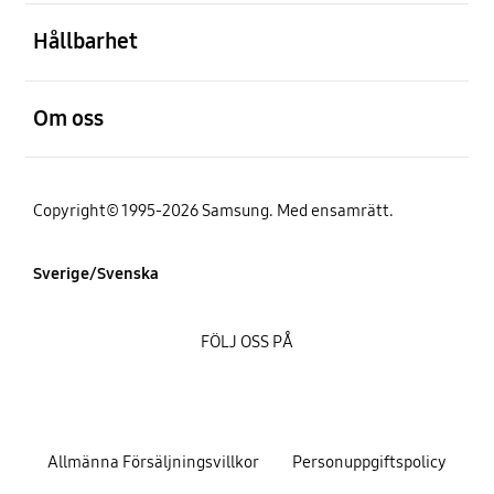
Öppna
Hållbarhet
Öppna
Om oss
Copyright© 1995-2026 Samsung. Med ensamrätt.
Sverige/Svenska
FÖLJ OSS PÅ
Allmänna Försäljningsvillkor
Personuppgiftspolicy