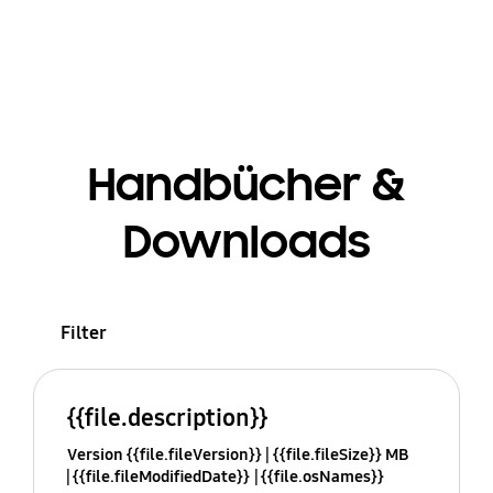
Handbücher &
Downloads
Filter
{{file.description}}
Version {{file.fileVersion}}
{{file.fileSize}} MB
{{file.fileModifiedDate}}
{{file.osNames}}