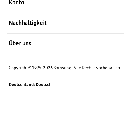
Konto
öffnen
Nachhaltigkeit
öffnen
Über uns
Copyright© 1995-2026 Samsung. Alle Rechte vorbehalten.
Deutschland/Deutsch