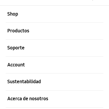
abierto
Footer Navigation
Shop
abierto
Productos
abierto
Soporte
abierto
Account
abierto
Sustentabilidad
abierto
Acerca de nosotros