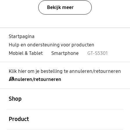
Bekijk meer
Startpagina
Hulp en ondersteuning voor producten
Mobiel & Tablet
Smartphone
GT-S5301
Klik hier om je bestelling te annuleren/retourneren
Annuleren/retourneren
Open
Footer Navigation
Shop
Open
Product
Open