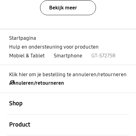
Bekijk meer
Startpagina
Hulp en ondersteuning voor producten
Mobiel & Tablet
Smartphone
GT-S7275R
Klik hier om je bestelling te annuleren/retourneren
Annuleren/retourneren
Open
Footer Navigation
Shop
Open
Product
Open