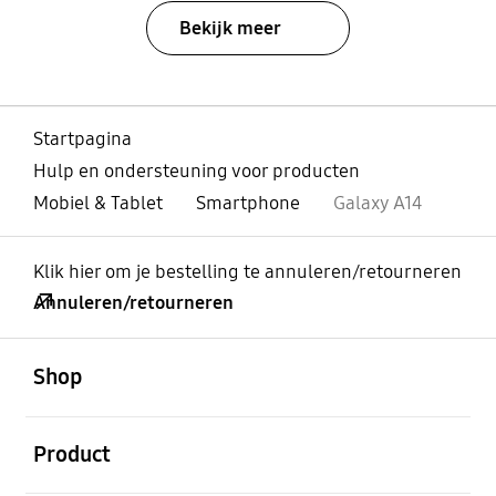
Bekijk meer
Startpagina
Hulp en ondersteuning voor producten
Mobiel & Tablet
Smartphone
Galaxy A14
Klik hier om je bestelling te annuleren/retourneren
Annuleren/retourneren
Open
Footer Navigation
Shop
Open
Product
Open