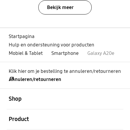
Bekijk meer
Startpagina
Hulp en ondersteuning voor producten
Mobiel & Tablet
Smartphone
Galaxy A20e
Klik hier om je bestelling te annuleren/retourneren
Annuleren/retourneren
Open
Footer Navigation
Shop
Open
Product
Open