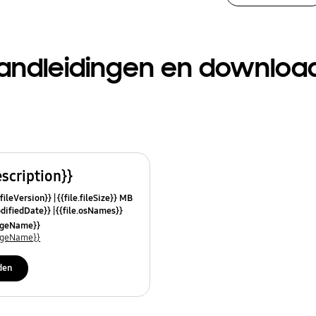
andleidingen en downloa
escription}}
.fileVersion}}
{{file.fileSize}} MB
odifiedDate}}
{{file.osNames}}
uageName}}
uageName}}
den