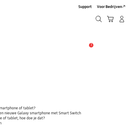
Support
Voor Bedrijven
Zoeken
Winkelwagen
Inloggen/Account maken
Zoeken
3
MELDINGEN
 smartphone of tablet?
 een nieuwe Galaxy smartphone met Smart Switch
 of tablet, hoe doe je dat?
n