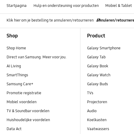
Startpagina
Hulp en ondersteuning voor producten
Mobiel & Tablet
Klik hier om je bestelling te annuleren/retourneren
Annuleren/retourner
Footer Navigation
Shop
Product
Shop Home
Galaxy Smartphone
Direct van Samsung. Meer voor jou.
Galaxy Tab
AI Living
Galaxy Book
SmartThings
Galaxy Watch
Samsung Care+
Galaxy Buds
Promotie registratie
TVs
Mobiel voordelen
Projectoren
TV & Soundbar voordelen
Audio
Huishoudelijke voordelen
Koelkasten
Data Act
Vaatwassers