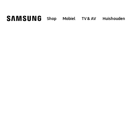
Skip
to
content
Shop
Mobiel
TV & AV
Huishouden