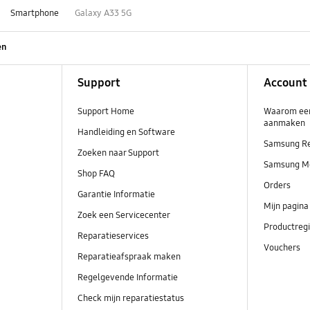
Smartphone
Galaxy A33 5G
en
Support
Account
Support Home
Waarom ee
aanmaken
Handleiding en Software
Samsung R
Zoeken naar Support
Samsung M
Shop FAQ
Orders
Garantie Informatie
Mijn pagina
Zoek een Servicecenter
Productregi
Reparatieservices
Vouchers
Reparatieafspraak maken
Regelgevende Informatie
Check mijn reparatiestatus