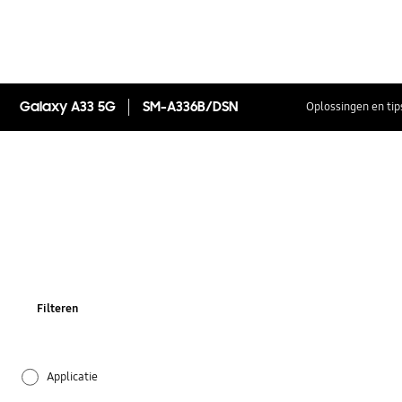
Galaxy A33 5G
SM-A336B/DSN
Oplossingen en tip
Filteren
Applicatie