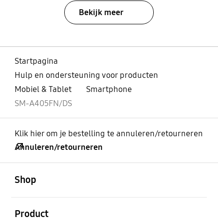
Bekijk meer
Startpagina
Hulp en ondersteuning voor producten
Mobiel & Tablet
Smartphone
SM-A405FN/DS
Klik hier om je bestelling te annuleren/retourneren
Annuleren/retourneren
Open
Footer Navigation
Shop
Open
Product