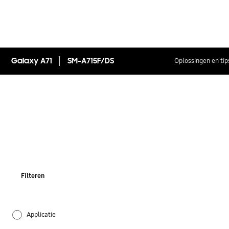
Galaxy A71
SM-A715F/DS
Oplossingen en tip
Filteren
Applicatie