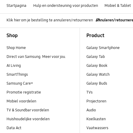
Startpagina
Hulp en ondersteuning voor producten
Mobiel & Tablet
Klik hier om je bestelling te annuleren/retourneren
Annuleren/retourner
Footer Navigation
Shop
Product
Shop Home
Galaxy Smartphone
Direct van Samsung. Meer voor jou.
Galaxy Tab
AI Living
Galaxy Book
SmartThings
Galaxy Watch
Samsung Care+
Galaxy Buds
Promotie registratie
TVs
Mobiel voordelen
Projectoren
TV & Soundbar voordelen
Audio
Huishoudelijke voordelen
Koelkasten
Data Act
Vaatwassers