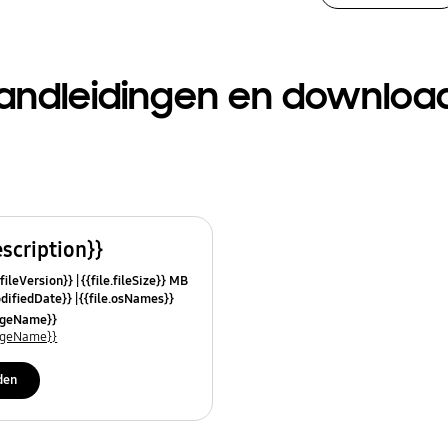
andleidingen en downloa
escription}}
.fileVersion}}
{{file.fileSize}} MB
odifiedDate}}
{{file.osNames}}
uageName}}
uageName}}
den