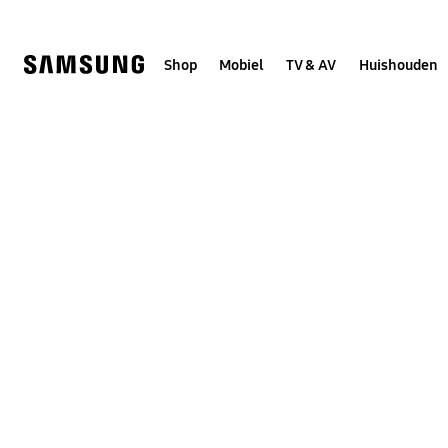
Skip
to
content
Shop
Mobiel
TV & AV
Huishouden