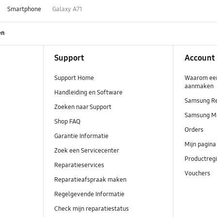
Smartphone
Galaxy A71
en
Support
Account
Support Home
Waarom ee
aanmaken
Handleiding en Software
Samsung R
Zoeken naar Support
Samsung M
Shop FAQ
Orders
Garantie Informatie
Mijn pagina
Zoek een Servicecenter
Productregi
Reparatieservices
Vouchers
Reparatieafspraak maken
Regelgevende Informatie
Check mijn reparatiestatus