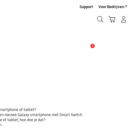
Support
Voor Bedrijven
Zoeken
Winkelwagen
Inloggen/Account maken
Zoeken
3
MELDINGEN
 smartphone of tablet?
 een nieuwe Galaxy smartphone met Smart Switch
 of tablet, hoe doe je dat?
n