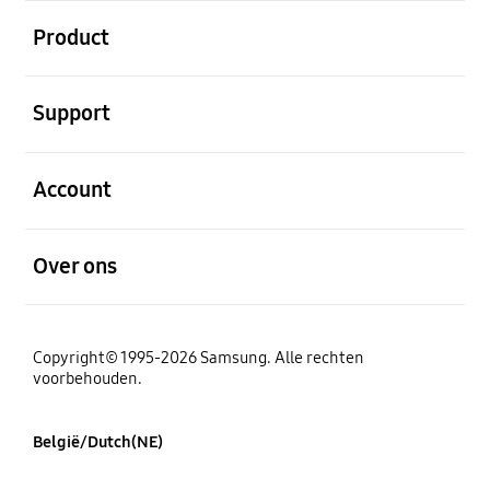
Open
Product
Open
Support
Open
Account
Open
Over ons
Copyright© 1995-2026 Samsung. Alle rechten
voorbehouden.
België/Dutch(NE)