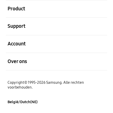
Open
Product
Open
Support
Open
Account
Open
Over ons
Copyright© 1995-2026 Samsung. Alle rechten
voorbehouden.
België/Dutch(NE)