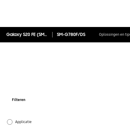
Galaxy S20 FE (SM-G780F)
SM-G780F/DS
Oplossingen en tip
Filteren
Applicatie