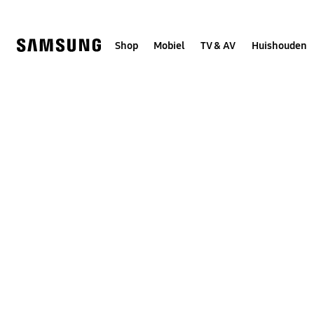
Skip
to
content
Shop
Mobiel
TV & AV
Huishouden