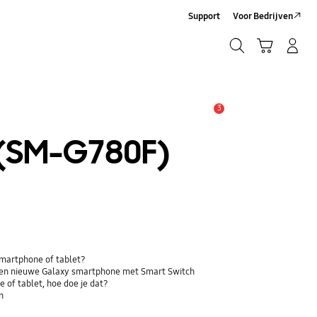
Support
Voor Bedrijven
Zoeken
Winkelwagen
Inloggen/Account maken
Zoeken
3
MELDINGEN
 (SM-G780F)
 smartphone of tablet?
 een nieuwe Galaxy smartphone met Smart Switch
 of tablet, hoe doe je dat?
n