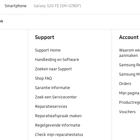
Smartphone
Galaxy S20 FE (SM-G780F)
en
Support
Account
Support Home
Waarom ee
aanmaken
Handleiding en Software
Samsung R
Zoeken naar Support
Samsung M
Shop FAQ
Orders
Garantie Informatie
Mijn pagina
Zoek een Servicecenter
Productregi
Reparatieservices
Vouchers
Reparatieafspraak maken
Regelgevende Informatie
Check mijn reparatiestatus