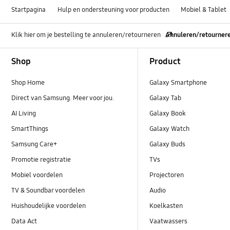
Startpagina
Hulp en ondersteuning voor producten
Mobiel & Tablet
Klik hier om je bestelling te annuleren/retourneren
Annuleren/retourner
Footer Navigation
Shop
Product
Shop Home
Galaxy Smartphone
Direct van Samsung. Meer voor jou.
Galaxy Tab
AI Living
Galaxy Book
SmartThings
Galaxy Watch
Samsung Care+
Galaxy Buds
Promotie registratie
TVs
Mobiel voordelen
Projectoren
TV & Soundbar voordelen
Audio
Huishoudelijke voordelen
Koelkasten
Data Act
Vaatwassers