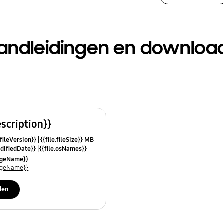
andleidingen en downloa
escription}}
.fileVersion}}
{{file.fileSize}} MB
odifiedDate}}
{{file.osNames}}
uageName}}
uageName}}
den