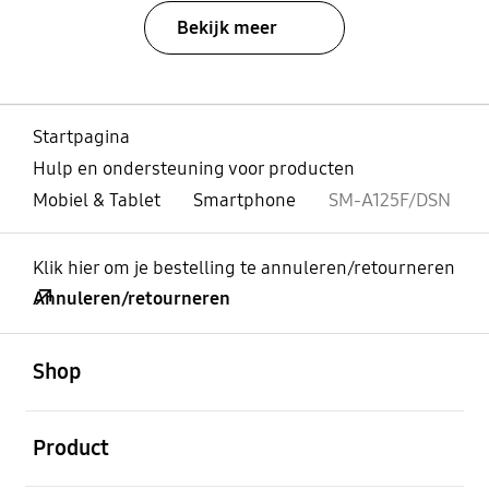
Bekijk meer
Startpagina
Hulp en ondersteuning voor producten
Mobiel & Tablet
Smartphone
SM-A125F/DSN
Klik hier om je bestelling te annuleren/retourneren
Annuleren/retourneren
Open
Footer Navigation
Shop
Open
Product
Open